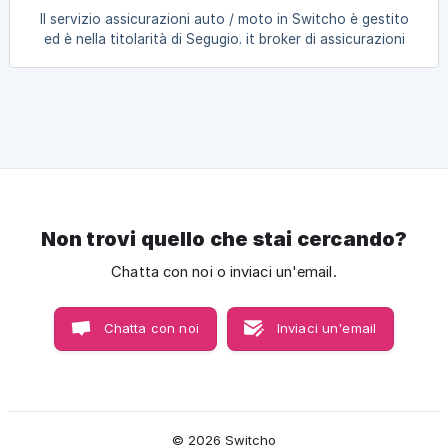
Il servizio assicurazioni auto / moto in Switcho è gestito
ed è nella titolarità di Segugio. it broker di assicurazioni
S.r.l. Maggiori informazioni sul servizio sono presenti in
questa pagina. Il servizio consiste nella presentazione di
prodotti assicurativi e nell'assistenza alla fase di messa in
contatto con le Compagnie di Assicurazione e/o con
intermediari assicurativi. Una volta scelto il prodotto
assicurativo,
Non trovi quello che stai cercando?
Chatta con noi o inviaci un'email.
Chatta con noi
Inviaci un'email
© 2026 Switcho