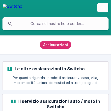
Assicurazioni
Le altre assicurazioni in Switcho
Per quanto riguarda i prodotti assicurativi casa, vita,
micromobilità, animali domestici ed altre tipologie di
assicurazione: il servizio è offerto da Switcho tramite
accordi di segnalazione, stipulati di volta in volta e a
seconda dei casi, con imprese di assicurazione,
Il servizio assicurazioni auto / moto in
intermediari o altri soggetti operanti nel settore
Switcho
assicurativo.