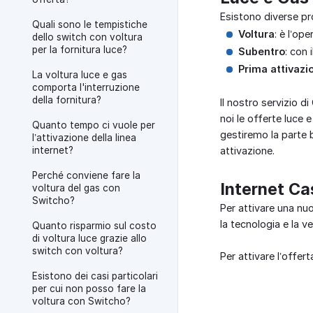
Esistono diverse pro
Quali sono le tempistiche
Voltura
: è l’op
dello switch con voltura
per la fornitura luce?
Subentro
: con 
Prima attivazi
La voltura luce e gas
comporta l'interruzione
della fornitura?
Il nostro servizio d
noi le offerte luce 
Quanto tempo ci vuole per
gestiremo la parte b
l’attivazione della linea
internet?
attivazione.
Perché conviene fare la
Internet Ca
voltura del gas con
Switcho?
Per attivare una nuo
la tecnologia e la ve
Quanto risparmio sul costo
di voltura luce grazie allo
switch con voltura?
Per attivare l’offert
Esistono dei casi particolari
per cui non posso fare la
voltura con Switcho?