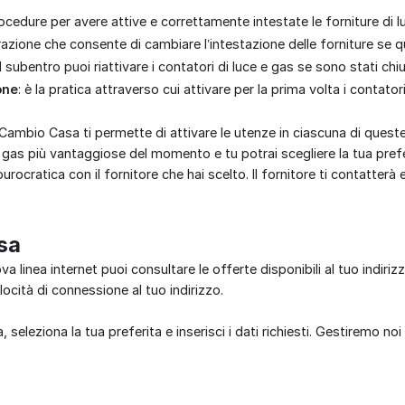
cedure per avere attive e correttamente intestate le forniture di l
erazione che consente di cambiare l’intestazione delle forniture se 
il subentro puoi riattivare i contatori di luce e gas se sono stati chi
one
: è la pratica attraverso cui attivare per la prima volta i contatori
i Cambio Casa ti permette di attivare le utenze in ciascuna di quest
e gas più vantaggiose del momento e tu potrai scegliere la tua prefe
urocratica con il fornitore che hai scelto. Il fornitore ti contatterà
sa
va linea internet puoi consultare le offerte disponibili al tuo indiri
locità di connessione al tuo indirizzo.
a, seleziona la tua preferita e inserisci i dati richiesti. Gestiremo noi