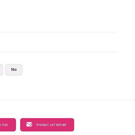
No
 noi
Inviaci un'email